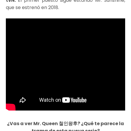
tvN.
El primer puesto sigue estando Mr. Sunshine,
que se estrenó en 2018.
¿Vas a ver Mr. Queen 철인왕후? ¿Qué te parece la
trama de esta nueva serie?