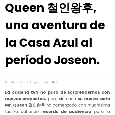
Queen 철인왕후,
una aventura de
la Casa Azul al
período Joseon.
Escrito por Carla Folgar
9:42
2
La cadena tvN no para de sorprendernos con
nuevos proyectos,
pero sin duda
su nueva serie
Mr. Queen 철인왕후
ha comenzado con muchísima
fuerza batiendo
récords de audiencia
para la