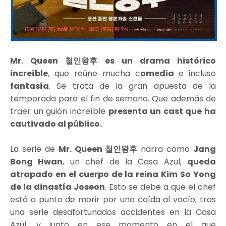
Mr. Queen 철인왕후 es un drama histórico
increíble
, que reúne mucha c
omedia
e incluso
fantasía
. Se trata de la gran apuesta de la
temporada para el fin de semana. Que además de
traer un guión increíble
presenta un cast que ha
cautivado al público.
La serie de
Mr. Queen 철인왕후
narra como
Jang
Bong Hwan
, un chef de la Casa Azul,
queda
atrapado en el cuerpo de la reina Kim So Yong
de la dinastía Joseon
. Esto se debe a que el chef
está a punto de morir por una caída al vacío, tras
una serie desafortunados accidentes en la Casa
Azul, y junto en ese momento en el que