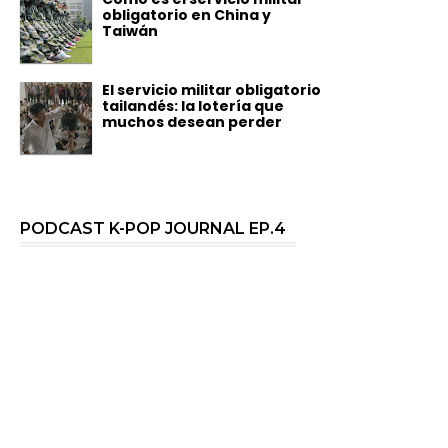
obligatorio en China y
Taiwán
El servicio militar obligatorio
tailandés: la lotería que
muchos desean perder
PODCAST K-POP JOURNAL EP.4