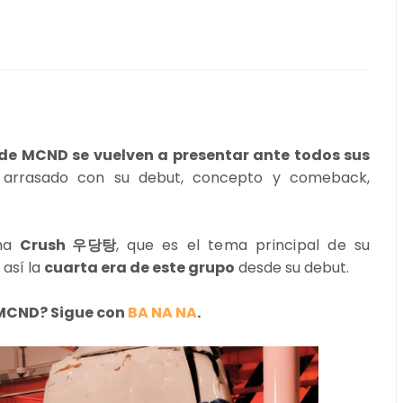
 de MCND se vuelven a presentar ante todos sus
 arrasado con su debut, concepto y comeback,
ema
Crush
우당탕
, que es el tema principal de s
u
 así la
cuarta era de este grupo
desde su debut.
 MCND? Sigue con
BA NA NA
.