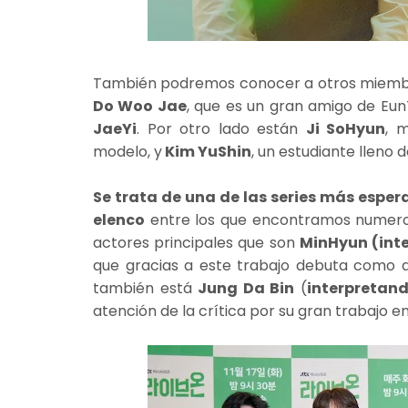
También podremos conocer a otros miembro
Do Woo Jae
, que es un gran amigo de Eu
JaeYi
. Por otro lado están
Ji SoHyun
, 
modelo, y
Kim YuShin
, un estudiante lleno 
Se trata de una de las series más esper
elenco
entre los que encontramos numeros
actores principales que son
MinHyun (int
que gracias a este trabajo debuta como 
también está
Jung Da Bin
(
interpretan
atención de la crítica por su gran trabajo en