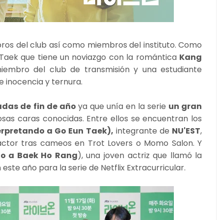
s del club así como miembros del instituto. Como
nTaek que tiene un noviazgo con la romántica
Kang
miembro del club de transmisión y una estudiante
de inocencia y ternura.
adas de fin de año
ya que unía en la serie
un gran
as caras conocidas. Entre ellos se encuentran los
erpretando a Go Eun Taek),
integrante de
NU'EST
,
actor tras cameos en Trot Lovers o Momo Salon. Y
do a Baek Ho Rang
), una joven actriz que llamó la
 este año para la serie de Netflix Extracurricular.