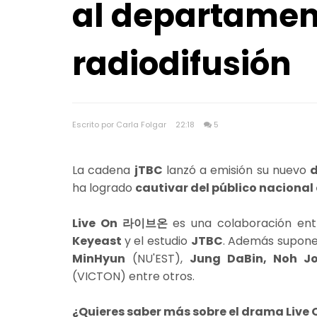
al departamen
radiodifusión
Escrito por Carla Folgar
22:18
5
La cadena
jTBC
lanzó a emisión su nuevo
ha logrado
cautivar del público nacional
Live On 라이브온
es una colaboración e
Keyeast
y el estudio
JTBC
. Además supone 
MinHyun
(NU'EST),
Jung DaBin, Noh J
(VICTON) entre otros.
¿Quieres saber más sobre el drama Liv