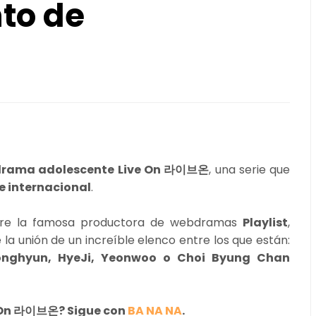
to de
drama adolescente Live On 라이브온
, una serie que
 e internacional
.
ntre la famosa productora de webdramas
Playlist
,
la unión de un increíble elenco entre los que están:
onghyun, HyeJi, Yeonwoo o Choi Byung Chan
e On 라이브온? Sigue con
BA NA NA
.