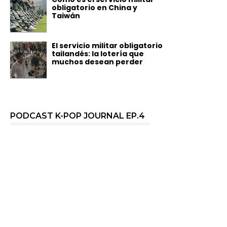
obligatorio en China y
Taiwán
El servicio militar obligatorio
tailandés: la lotería que
muchos desean perder
PODCAST K-POP JOURNAL EP.4