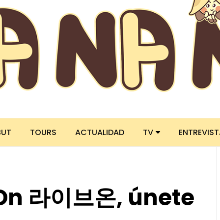
BUT
TOURS
ACTUALIDAD
TV
ENTREVIS
 On 라이브온, únete