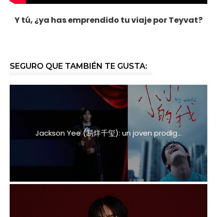
Y tú, ¿ya has emprendido tu viaje por Teyvat?
SEGURO QUE TAMBIÉN TE GUSTA:
Jackson Yee (易烊千玺): un joven prodig...