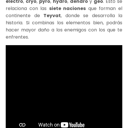
electro
,
cryo
,
pyro
,
hydro
,
dendro
y
geo
. Esto se
relaciona con las
siete naciones
que forman el
continente de
Teyvat
, donde se desarrolla la
historia. Si combinas los elementos bien, podrás
hacer mayor daño a los enemigos con los que te
enfrentes.