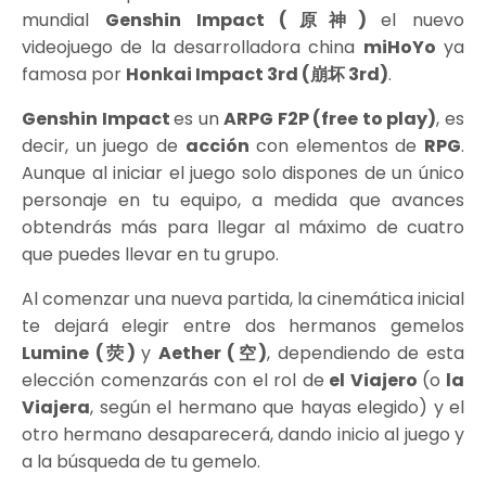
mundial
Genshin Impact (原神)
el nuevo
videojuego de la desarrolladora china
miHoYo
ya
famosa por
Honkai Impact 3rd (崩坏 3rd)
.
Genshin Impact
es un
ARPG F2P (free to play)
, es
decir, un juego de
acción
con elementos de
RPG
.
Aunque al iniciar el juego solo dispones de un único
personaje en tu equipo, a medida que avances
obtendrás más para llegar al máximo de cuatro
que puedes llevar en tu grupo.
Al comenzar una nueva partida, la cinemática inicial
te dejará elegir entre dos hermanos gemelos
Lumine (荧)
y
Aether (空)
, dependiendo de esta
elección comenzarás con el rol de
el Viajero
(o
la
Viajera
, según el hermano que hayas elegido) y el
otro hermano desaparecerá, dando inicio al juego y
a la búsqueda de tu gemelo.