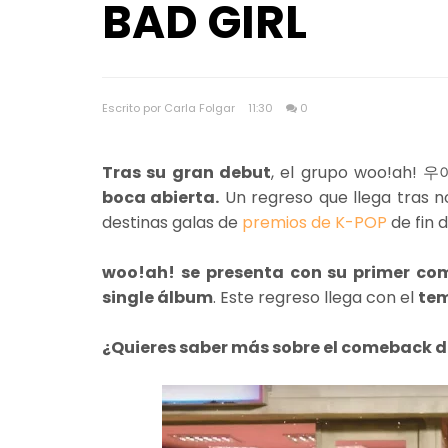
BAD GIRL
Escrito por Carla Folgar
11:30
0
Tras su gran debut
, el grupo woo!ah! 
boca abierta.
Un regreso que llega tras 
destinas galas de
premios de K-POP
de fin 
woo!ah! se presenta con su primer c
single álbum
. Este regreso llega con el
tem
¿Quieres saber más sobre el comeback d