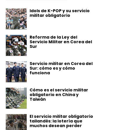
Idols de K-POP y su servicio
militar obligatorio
Reforma de la Ley del
Servicio Militar en Corea del
Sur
Servicio militar en Corea del
Sur: cómo es y cómo
funciona
Cómo es el servicio militar
obligatorio en China y
Taiwán
El servicio militar obligatorio
tailandés: la lotería que
muchos desean perder