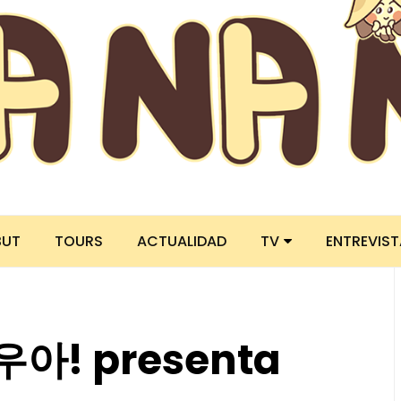
BUT
TOURS
ACTUALIDAD
TV
ENTREVIS
우아! presenta