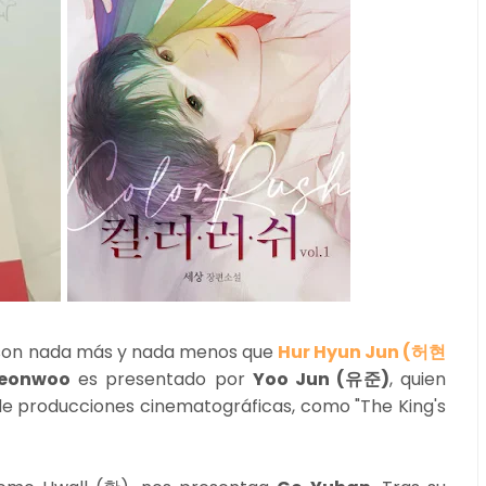
s son nada más y nada menos que
Hur Hyun Jun (허현
Yeonwoo
es presentado por
Yoo Jun (
유준
)
, quien
de producciones cinematográficas, como "The King's