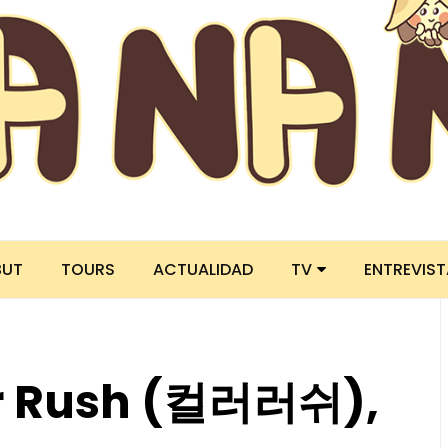
BUT
TOURS
ACTUALIDAD
TV
ENTREVIS
r Rush (컬러러쉬),