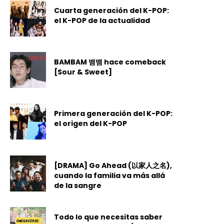
Cuarta generación del K-POP:
el K-POP de la actualidad
BAMBAM 뱀뱀 hace comeback
[Sour & Sweet]
Primera generación del K-POP:
el origen del K-POP
[DRAMA] Go Ahead (以家人之名),
cuando la familia va más allá
de la sangre
Todo lo que necesitas saber