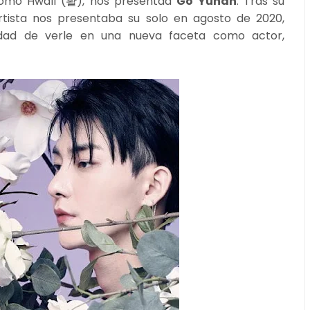
como Hwall (활), nos presentaa
Go Yuhan
. Tras su
rtista nos presentaba su solo en agosto de 2020,
idad de verle en una nueva faceta como actor,