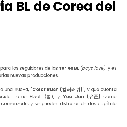
ia BL de Corea del
para los seguidores de las
series BL
(boys love)
, y es
arias nuevas producciones.
ega una nueva,
"Color Rush (컬러러쉬)"
, y que cuenta
nocido como Hwall (활), y
Yoo Jun (유준)
como
a comenzado, y se pueden disfrutar de dos capítulo