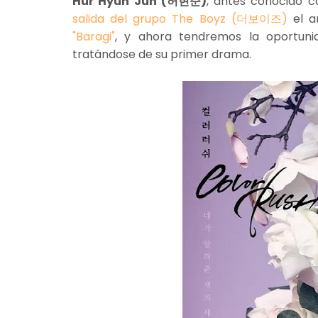
Hur Hyun Jun (허현준)
, antes conocido 
salida del grupo The Boyz (더보이즈)
el a
"Baragi"
, y ahora tendremos la oportun
tratándose de su primer drama.