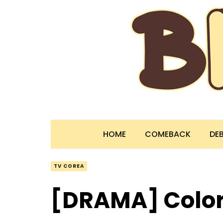
HOME
COMEBACK
DE
TV COREA
[DRAMA] Colo