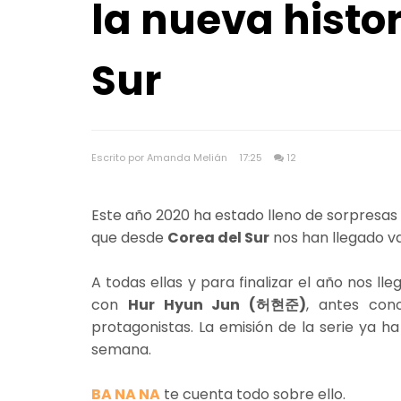
la nueva histor
Sur
Escrito por Amanda Melián
17:25
12
Este año 2020 ha estado lleno de sorpresas 
que desde
Corea del Sur
nos han llegado v
A todas ellas y para finalizar el año nos ll
con
Hur Hyun Jun (허현준)
, antes co
protagonistas. La emisión de la serie ya h
semana.
BA NA NA
te cuenta todo sobre ello.