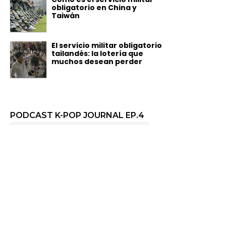
obligatorio en China y
Taiwán
El servicio militar obligatorio
tailandés: la lotería que
muchos desean perder
PODCAST K-POP JOURNAL EP.4