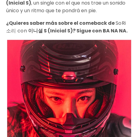
(Inicial S)
, un single con el que nos trae un sonido
único y un ritmo que te pondrá en pie.
¿Quieres saber más sobre el comeback de
SoRi
소리 con
이니셜 S (Inicial S)? Sigue con BA NA NA.