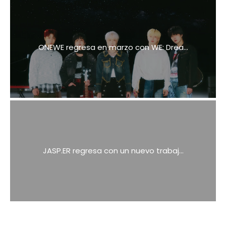
ONEWE regresa en marzo con WE: Drea...
JASP.ER regresa con un nuevo trabaj...