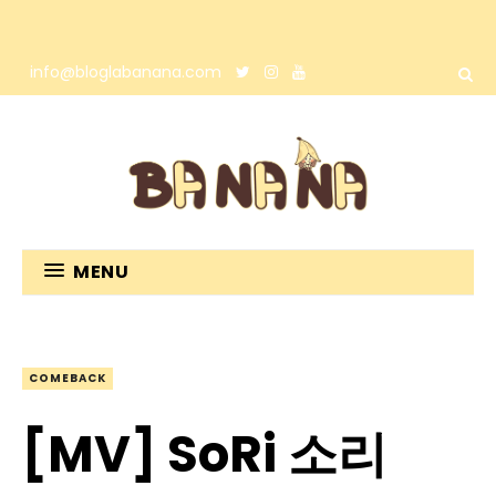
info@bloglabanana.com
MENU
COMEBACK
[MV] SoRi 소리