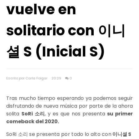
vuelve en
solitario con 이니
셜 S (Inicial S)
Escrito por Carla Folgar
20:29
0
Tras mucho tiempo esperando ya podemos seguir
disfrutando de nueva música por parte de la ahora
solita
SoRi 소리
, y es que nos presenta
su primer
comeback del 2020.
SoRi
소리
se presenta por todo lo alto con
이니셜 S