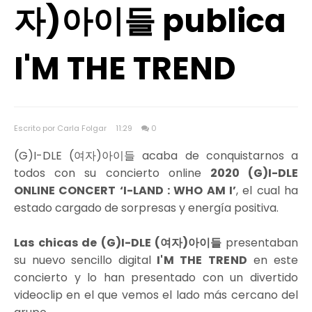
자)아이들 publica
I'M THE TREND
Escrito por Carla Folgar
11:29
0
(G)I-DLE (여자)아이들 acaba de conquistarnos a
todos con su concierto online
2020 (G)I-DLE
ONLINE CONCERT ‘I-LAND : WHO AM I’
, el cual ha
estado cargado de sorpresas y energía positiva.
Las chicas de (G)I-DLE (여자)아이들
presentaban
su nuevo sencillo digital
I'M THE TREND
en este
concierto y lo han presentado con un divertido
videoclip en el que vemos el lado más cercano del