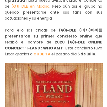
aplazada
hasta nuevo aviso, incluido el concierto
de
(G)I-DLE en Madrid
. Pero aún así el grupo ha
querido presentarse ante sus fans con sus
actuaciones y su energía.
Para ello las chicas de
(G)I-DLE (여자)아이들
presentaron su primer concierto online
que
recibió el nombre de
2020 (G)I-DLE ONLINE
CONCERT ‘I-LAND : WHO AM I’
. Este concierto tuvo
lugar gracias a
CUBE TV
el pasado día
5 de julio
.