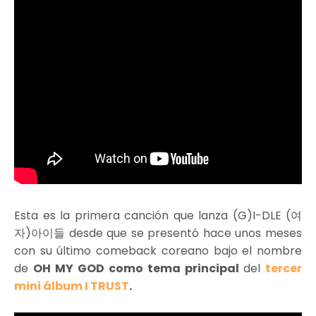
Esta es la primera canción que lanza (G)I-DLE (여
자)아이들 desde que se presentó hace unos meses
con su último comeback coreano bajo el nombre
de
OH MY GOD como tema principal
del
tercer
mini álbum I TRUST
.