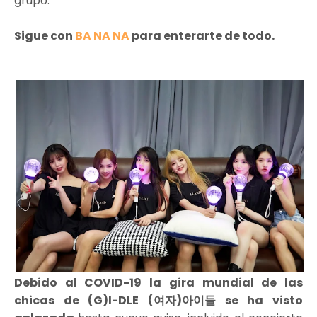
grupo.
Sigue con
BA NA NA
para enterarte de todo.
Debido al COVID-19 la gira mundial de las
chicas de (G)I-DLE (여자)아이들 se ha visto