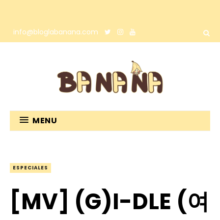
info@bloglabanana.com
MENU
ESPECIALES
[MV] (G)I-DLE (여