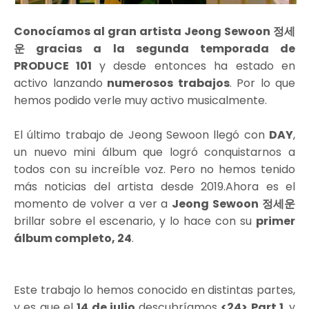
Conocíamos al gran artista Jeong Sewoon 정세
운 gracias a la segunda temporada de
PRODUCE 101
y desde entonces ha estado en
activo lanzando
numerosos trabajos
. Por lo que
hemos podido verle muy activo musicalmente.
El último trabajo de Jeong Sewoon llegó con
DAY
,
un nuevo mini álbum que logró conquistarnos a
todos con su increíble voz. Pero no hemos tenido
más noticias del artista desde 2019.Ahora es el
momento de volver a ver a
Jeong Sewoon 정세운
brillar sobre el escenario, y lo hace con su
primer
álbum completo, 24
.
Este trabajo lo hemos conocido en distintas partes,
y es que el
14 de julio
descubríamos
<24> Part.1
. y