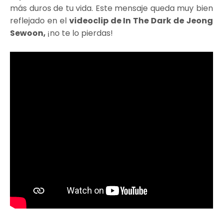
más duros de tu vida. Este mensaje queda muy bien
reflejado en el
videoclip de In The Dark de Jeong
Sewoon,
¡no te lo pierdas!