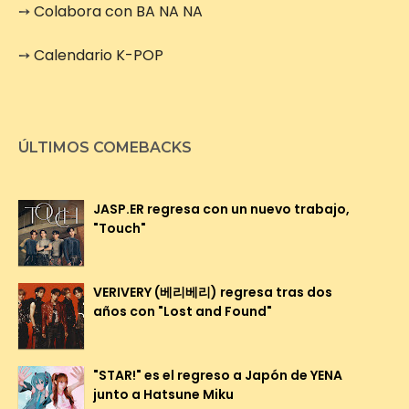
➙
Colabora con BA NA NA
➙
Calendario K-POP
ÚLTIMOS COMEBACKS
JASP.ER regresa con un nuevo trabajo,
"Touch"
VERIVERY (베리베리) regresa tras dos
años con "Lost and Found"
"STAR!" es el regreso a Japón de YENA
junto a Hatsune Miku