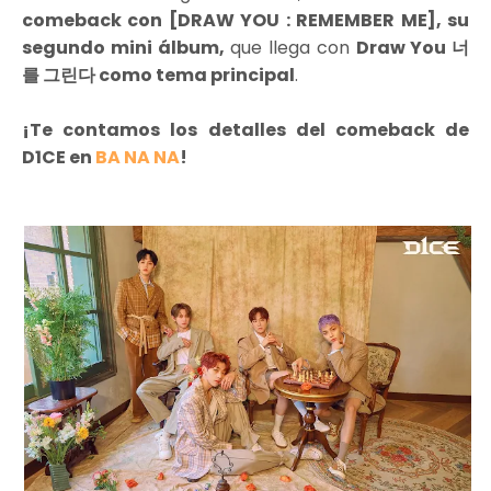
comeback con [DRAW YOU : REMEMBER ME], su
segundo mini álbum,
que llega con
Draw You 너
를 그린다 como tema principal
.
¡Te contamos los detalles del comeback de
D1CE en
BA NA NA
!