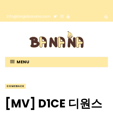
info@bloglabanana.com
MENU
COMEBACK
[MV] D1CE 디원스