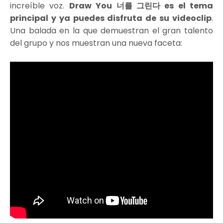
increíble voz.
Draw You 너를 그린다
es el tema
principal y ya puedes disfruta de su videoclip
.
Una balada en la que demuestran el gran talento
del grupo y nos muestran una nueva faceta: