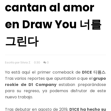
cantan al amor
en Draw You 너를
그린다
Escrito por Silvia Z.
0:30
0
Ya está aquí el primer comeback de
D1CE 디원스
.
Tras varios reportes que apuntaban a que el
grupo
rookie de D1 Company
estaban preparándose
para su regreso, ya podemos disfrutar de este
nuevo trabajo.
Tras debutar en agosto de 2019,
D1CE ha hecho su