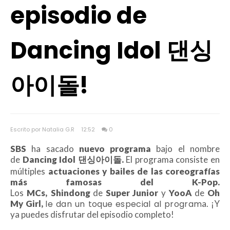
episodio de
Dancing Idol 댄싱
아이돌!
Escrito por Natalia G.R
12:52
0
SBS
ha sacado
nuevo programa
bajo el nombre
de
Dancing Idol 댄싱아이돌.
El programa consiste en
múltiples
actuaciones y bailes de las coreografías
más famosas del K-Pop.
Los
MCs,
Shindong
de
Super Junior
y
YooA
de
Oh
My Girl,
le dan un toque especial al program
a. ¡Y
ya puedes disfrutar del episodio completo!