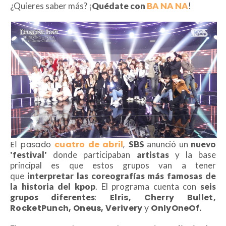
¿Quieres saber más? ¡
Quédate con
BA NA NA
!
El pasado
cuatro de abril
,
SBS
anunció un
nuevo
'festival'
donde participaban
artistas
y la base
principal es que estos grupos van a tener
que
interpretar las coreografías más famosas de
la historia del kpop
. El programa cuenta con
seis
grupos diferentes
:
Elris, Cherry Bullet,
RocketPunch, Oneus, Verivery
y
OnlyOneOf.