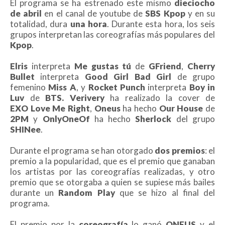
El programa se ha estrenado este mismo
dieciocho
de abril
en el canal de youtube de
SBS Kpop
y en su
totalidad, dura
una hora
. Durante esta hora, los seis
grupos interpretan las coreografías más populares del
Kpop
.
Elris
interpreta
Me gustas tú
de
GFriend
,
Cherry
Bullet
interpreta
Good Girl Bad Girl
de grupo
femenino
Miss A
, y
Rocket Punch
interpreta
Boy in
Luv
de
BTS.
Verivery
ha realizado la cover de
EXO
Love Me Right
,
Oneus
ha hecho
Our House
de
2PM
y
OnlyOneOf
ha hecho
Sherlock
del grupo
SHINee
.
Durante el programa se han otorgado
dos premios
: el
premio a la popularidad, que es el premio que ganaban
los artistas por las coreografías realizadas, y otro
premio que se otorgaba a quien se supiese más bailes
durante un
Random Play
que se hizo al final del
programa.
El premio por la
coreografía
lo ganó
ONEUS
y el