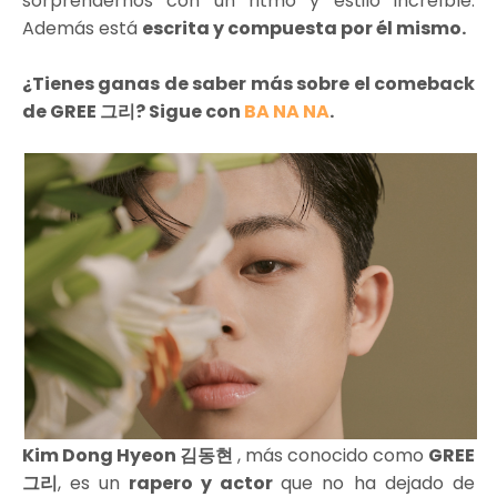
sorprendernos con un ritmo y estilo increíble.
Además está
escrita y compuesta por él mismo.
¿Tienes ganas de saber más sobre el comeback
de GREE 그리? Sigue con
BA NA NA
.
Kim Dong Hyeon 김동현
, más conocido como
GREE
그리
, es un
rapero y actor
que no ha dejado de