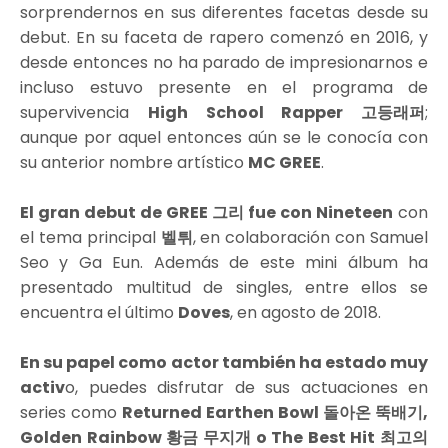
sorprendernos en sus diferentes facetas desde su
debut. En su faceta de rapero comenzó en 2016, y
desde entonces no ha parado de impresionarnos e
incluso estuvo presente en el programa de
supervivencia
High School Rapper 고등래퍼
;
aunque por aquel entonces aún se le conocía con
su anterior nombre artístico
MC GREE
.
El gran debut de GREE 그리 fue con Nineteen
con
el tema principal
벨튀
, en colaboración con Samuel
Seo y Ga Eun. Además de este mini álbum ha
presentado multitud de singles, entre ellos se
encuentra el último
Doves
, en agosto de 2018.
En su papel como actor también ha estado muy
activ
o, puedes disfrutar de sus actuaciones en
series como
Returned Earthen Bowl 돌아온 뚝배기,
Golden Rainbow 황금 무지개 o The Best Hit 최고의