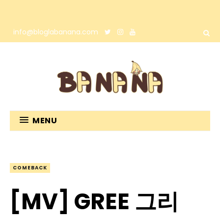
info@bloglabanana.com
MENU
COMEBACK
[MV] GREE 그리