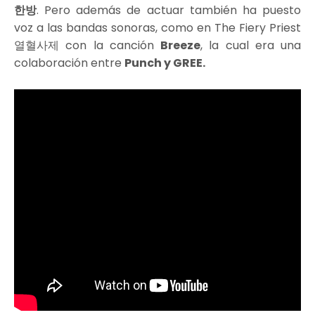
한방
. Pero además de actuar también ha puesto
voz a las bandas sonoras, como en The Fiery Priest
열혈사제 con la canción
Breeze
, la cual era una
colaboración entre
Punch y GREE.