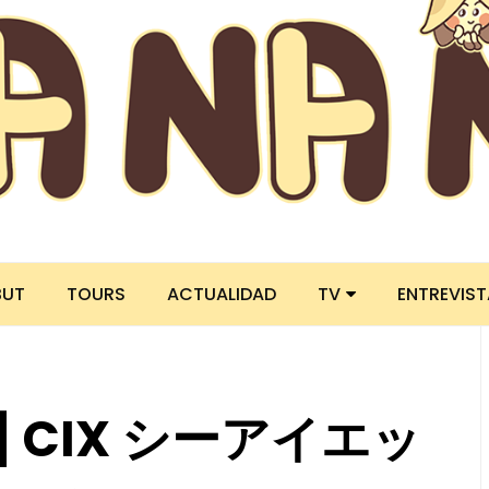
BUT
TOURS
ACTUALIDAD
TV
ENTREVIS
N] CIX シーアイエッ