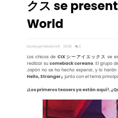
クス se present
World
Escrito por Natalia G.R
20:08
0
Los chicos de
CIX シーアイエックス
se e
realizar su
comeback coreano
. El grupo 
Japón no se ha hecho esperar, y lo harán
Hello, Stranger』
junto con el tema princip
¡Los primeros teasers ya están aquí!. ¿