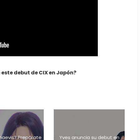
e este debut de CIX en Japón?
naevis? Prepárate
Yves anuncia su debut en