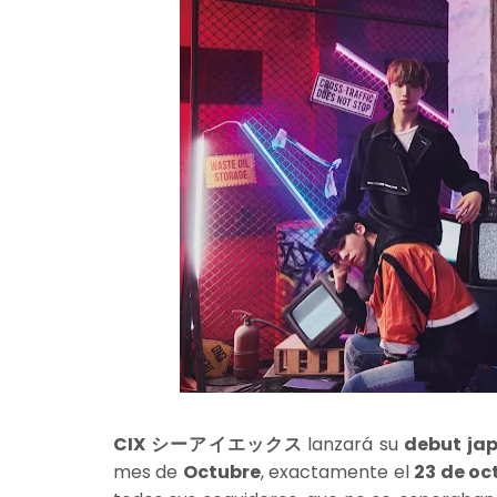
CIX
シーアイエックス
lanzará su
debut
ja
mes de
Octubre
, exactamente el
23 de oc