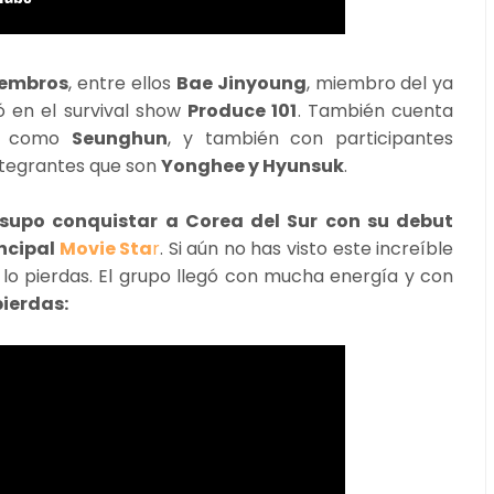
iembros
, entre ellos
Bae Jinyoung
, miembro del ya
ó en el survival show
Produce 101
. También cuenta
X
como
Seunghun
, y también con participantes
ntegrantes que son
Yonghee y Hyunsuk
.
supo conquistar a Corea del Sur con su debut
ncipal
Movie Sta
r
. Si aún no has visto este increíble
e lo pierdas. El grupo llegó con mucha energía y con
pierdas: