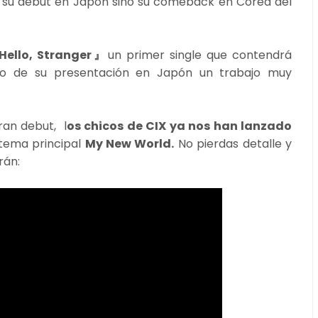
n su debut en Japón sino su comeback en Corea del
Hello, Stranger』
un primer single que contendrá
do de su presentación en Japón un trabajo muy
ran debut, l
os chicos de CIX ya nos han lanzado
 tema principal
My New World.
No pierdas detalle y
rán: