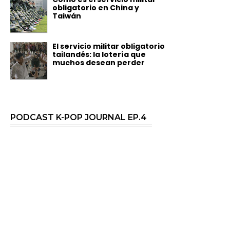
obligatorio en China y
Taiwán
El servicio militar obligatorio
tailandés: la lotería que
muchos desean perder
PODCAST K-POP JOURNAL EP.4