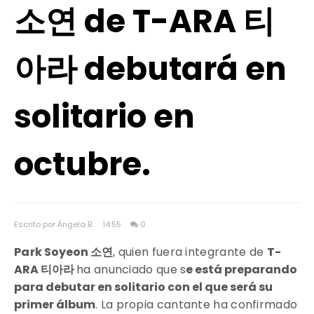
소연 de T-ARA 티
아라 debutará en
solitario en
octubre.
Escrito por Ángela B.
14:55
0
Park
Soyeon 소연
, quien fuera integrante de
T-
ARA 티아라
ha anunciado que s
e está preparando
para debutar en solitario con el que será su
primer álbum
. La propia cantante ha confirmado