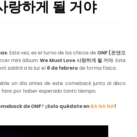
e 사랑하게 될 거야
sas
. Esta vez, es el turno de los chicos de
ONF (온앤오
rcer mini álbum:
We Must Love 사랑하게 될 거야
. Este
t saldrá a la luz el
8 de febrero
de forma física.
ible un día antes de este comeback junto al disco
 fans por haber esperado tanto tiempo.
comeback de ONF
?
¡Solo quédate en
BA NA NA
!