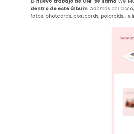
El nuevo trabajo de ONF se llama
We M
dentro de este álbum
. Además del disco,
fotos, photcards, postcards, polaroids... e 