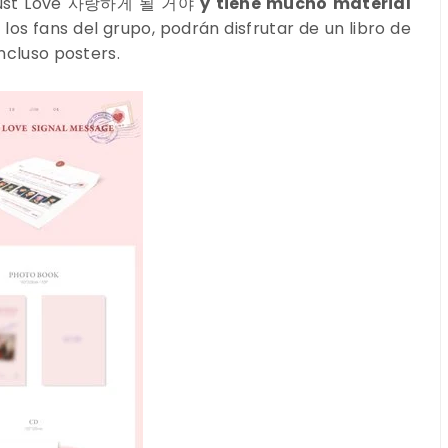
ust Love 사랑하게 될 거야
y tiene mucho material
 los fans del grupo, podrán disfrutar de un libro de
incluso posters.