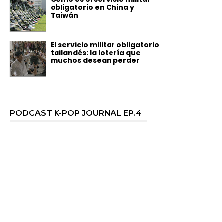
obligatorio en China y
Taiwán
El servicio militar obligatorio
tailandés: la lotería que
muchos desean perder
PODCAST K-POP JOURNAL EP.4