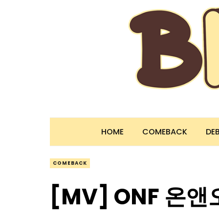
HOME
COMEBACK
DE
COMEBACK
[MV] ONF 온앤오