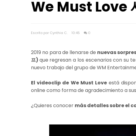
We Must Lov
Escrito por Cynthia C.
10:45
0
2019 no para de llenarse de
nuevas sorpre
프)
que regresan a los escenarios con su te
nuevo trabajo del grupo de WM Entertainmen
El videoclip de We Must Love
está dispon
online como forma de agradecimiento a sus
¿Quieres conocer
más detalles sobre el 