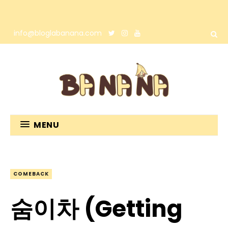
info@bloglabanana.com
MENU
COMEBACK
숨이차 (Getting