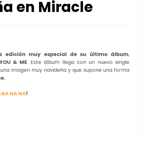
a en Miracle
edición muy especial de su último álbum
,
:YOU & ME
. Este álbum llega con un nuevo single
ta una imagen muy navideña y que supone una forma
e.
n
BA NA NA
!