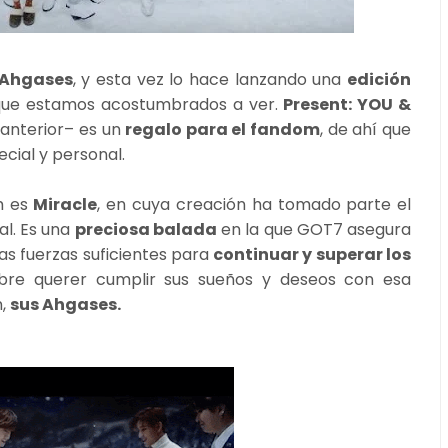
Ahgases
, y esta vez lo hace lanzando una
edición
l que estamos acostumbrados a ver.
Present: YOU &
l anterior– es un
regalo para el fandom
, de ahí que
cial y personal.
m es
Miracle
, en cuya creación ha tomado parte el
al. Es una
preciosa balada
en la que GOT7 asegura
as fuerzas suficientes para
continuar y superar los
bre querer cumplir sus sueños y deseos con esa
n,
sus Ahgases.