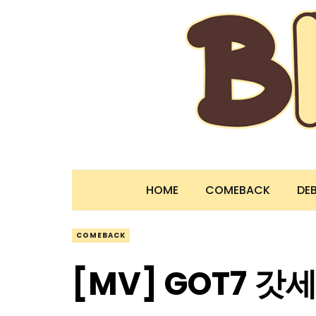
HOME
COMEBACK
DE
COMEBACK
[MV] GOT7 갓세븐