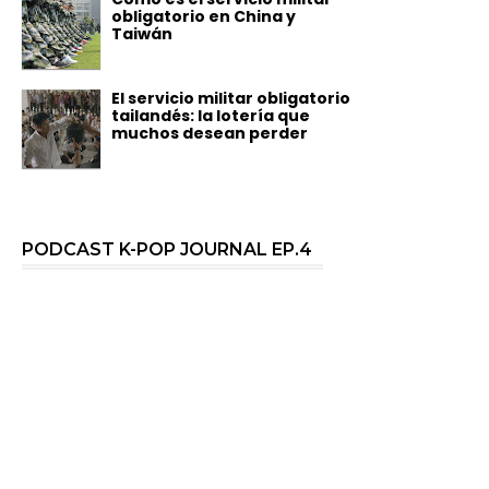
obligatorio en China y
Taiwán
El servicio militar obligatorio
tailandés: la lotería que
muchos desean perder
PODCAST K-POP JOURNAL EP.4