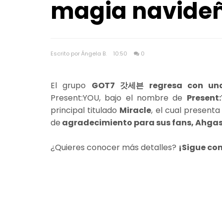
magia navideñ
Escrito por Ángela B.
10:50
0
El grupo
GOT7 갓세븐 regresa con una 
Present:YOU, bajo el nombre de
Present
principal titulado
Miracle
, el cual presen
de
agradecimiento para sus fans, Ahgas
¿Quieres conocer más detalles?
¡Sigue co