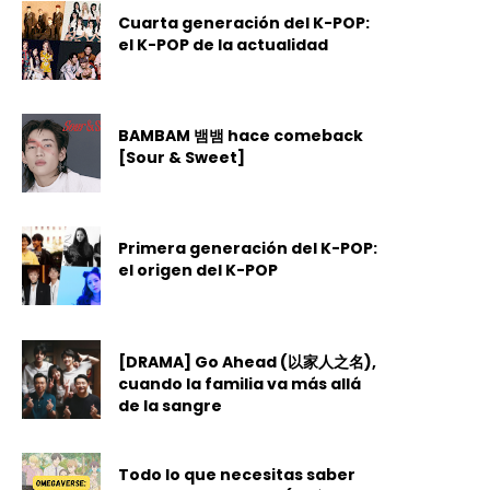
Cuarta generación del K-POP:
el K-POP de la actualidad
BAMBAM 뱀뱀 hace comeback
[Sour & Sweet]
Primera generación del K-POP:
el origen del K-POP
[DRAMA] Go Ahead (以家人之名),
cuando la familia va más allá
de la sangre
Todo lo que necesitas saber