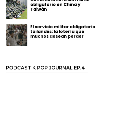
obligatorio en China y
Taiwán
El servicio militar obligatorio
tailandés: la lotería que
muchos desean perder
PODCAST K-POP JOURNAL EP.4