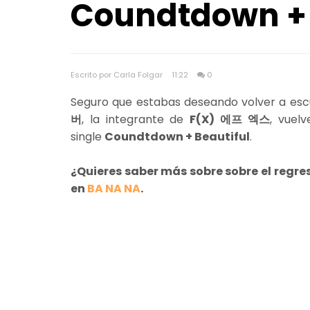
Coundtdown + 
Escrito por Carla Folgar
11:22
0
Seguro que estabas deseando volver a esc
버
, la integrante de
F(X) 에프 엑스
, vuel
single
Coundtdown + Beautiful
.
¿Quieres saber más sobre sobre el regr
en
BA NA NA
.