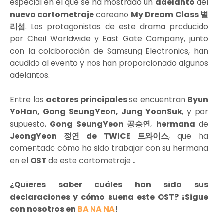
especial en el que se ha mostrado un
adelanto
del
nuevo cortometraje
coreano
My Dream Class 별
리섬
. Los protagonistas de este drama producido
por Cheil Worldwide y East Gate Company, junto
con la colaboración de Samsung Electronics, han
acudido al evento y nos han proporcionado algunos
adelantos.
Entre los
actores principales
se encuentran
Byun
YoHan, Gong SeungYeon, Jung YoonSuk
, y por
supuesto,
Gong SeungYeon 공승연
,
hermana
de
JeongYeon 정연 de TWICE 트와이스
, que ha
comentado cómo ha sido trabajar con su hermana
en el
OST
de este cortometraje
.
¿Quieres saber cuáles han sido sus
declaraciones y cómo suena este OST? ¡Sigue
con nosotros en
BA NA NA
!