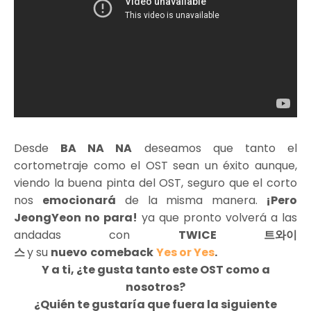
Desde
BA NA NA
deseamos que tanto el
cortometraje como el OST sean un éxito aunque,
viendo la buena pinta del OST, seguro que el corto
nos
emocionará
de la misma manera.
¡Pero
JeongYeon no para!
ya que pronto volverá a las
andadas con
TWICE 트와이
스
y su
nuevo
comeback
Yes or Yes
.
Y a ti, ¿te gusta tanto este OST como a
nosotros?
¿Quién te gustaría que fuera la siguiente