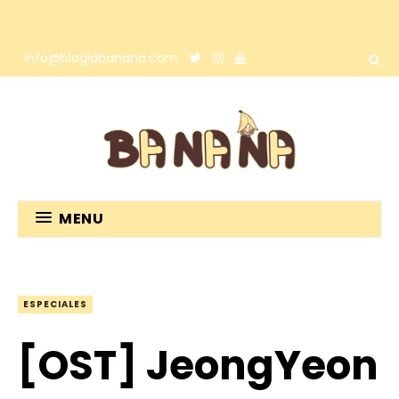
info@bloglabanana.com
MENU
ESPECIALES
[OST] JeongYeon