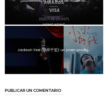
[2025MAMA] El 28 y el 29 de noviemb...
Jackson Yee (易烊千玺): un joven prodig...
PUBLICAR UN COMENTARIO