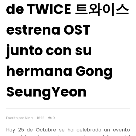
de TWICE 트와이스
estrena OST
junto con su
hermana Gong
SeungYeon
Escrito por Nina
16:12
0
Hoy 25 de Octubre se ha celebrado un evento