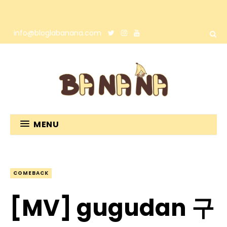
info@bloglabanana.com
MENU
COMEBACK
[MV] gugudan 구