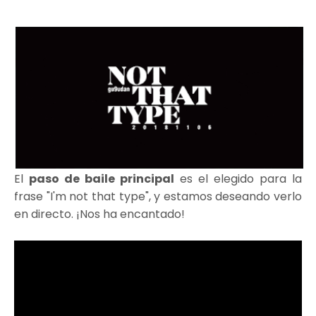
El
paso de baile principal
es el elegido para la
frase "I'm not that type", y estamos deseando verlo
en directo. ¡Nos ha encantado!