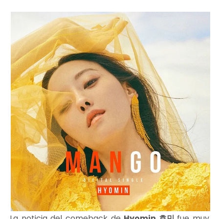
La noticia del comeback de
Hyomin 효민
fue muy