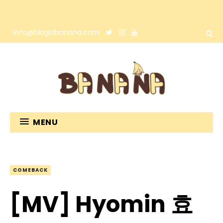
info@bloglabanana.com
MENU
COMEBACK
[MV] Hyomin 효