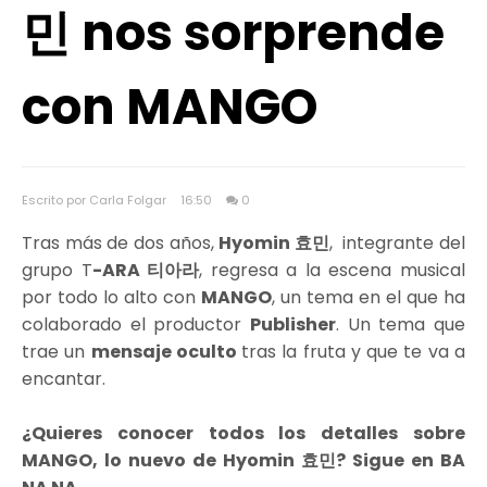
민 nos sorprende
con MANGO
Escrito por Carla Folgar
16:50
0
Tras más de dos años,
Hyomin 효민
, integrante del
grupo T
-ARA 티아라
, regresa a la escena musical
por todo lo alto con
MANGO
, un tema en el que ha
colaborado el productor
Publisher
. Un tema que
trae un
mensaje oculto
tras la fruta y que te va a
encantar.
¿Quieres conocer todos los detalles sobre
MANGO, lo nuevo de Hyomin 효민? Sigue en BA