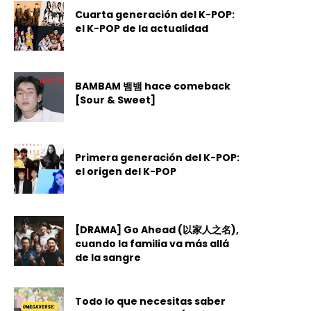
Cuarta generación del K-POP:
el K-POP de la actualidad
BAMBAM 뱀뱀 hace comeback
[Sour & Sweet]
Primera generación del K-POP:
el origen del K-POP
[DRAMA] Go Ahead (以家人之名),
cuando la familia va más allá
de la sangre
Todo lo que necesitas saber