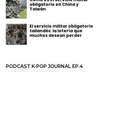
obligatorio en China y
Taiwán
El servicio militar obligatorio
tailandés: la lotería que
muchos desean perder
PODCAST K-POP JOURNAL EP.4