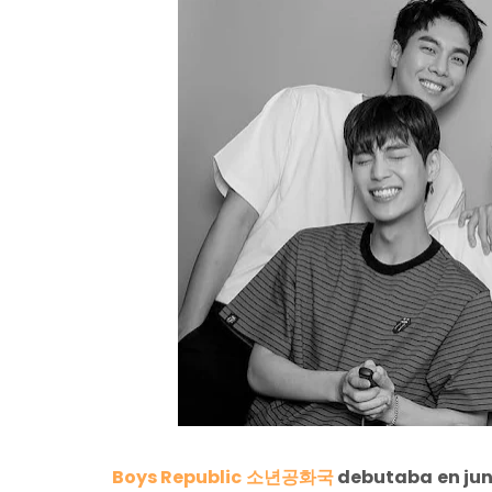
Boys Republic 소년공화국
debutaba en jun