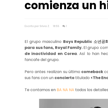
comienza un hi
Escrito por Silvia Z.
18:55
1
El grupo masculino
Boys Republic 소년공화
para sus fans, Royal Family.
El grupo com
de inactividad en Corea
. Así lo han he
fancafe del grupo.
Pero antes realizan su último
comeback
c
sus fans con un
concierto
titulado
<The En
Te contamos en
BA NA NA
todos los detalles