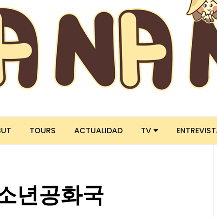
BUT
TOURS
ACTUALIDAD
TV
ENTREVIS
ic 소년공화국