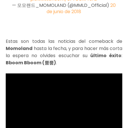
— 모모랜드_MOMOLAND (@MMLD_Official)
20
de junio de 2018
Estas son todas las noticias del comeback de
Momoland
hasta la fecha, y para hacer más corta
la espera no olvides escuchar su
último éxito
:
Bboom Bboom (뿜뿜)
.