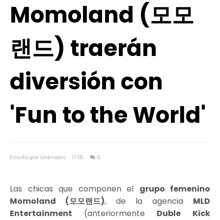
Momoland (모모
랜드) traerán
diversión con
'Fun to the World'
Escrito por Unknown
17:16
0
Las chicas que componen el
grupo femenino
Momoland (모모랜드)
, de la agencia
MLD
Entertainment
(anteriormente
Duble Kick