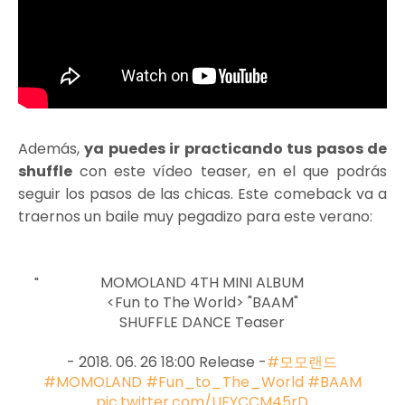
Además,
ya puedes ir practicando tus pasos de
shuffle
con este vídeo teaser, en el que podrás
seguir los pasos de las chicas. Este comeback va a
traernos un baile muy pegadizo para este verano:
MOMOLAND 4TH MINI ALBUM
<Fun to The World> "BAAM"
SHUFFLE DANCE Teaser
- 2018. 06. 26 18:00 Release -
#모모랜드
#MOMOLAND
#Fun_to_The_World
#BAAM
pic.twitter.com/UFYCCM45rD