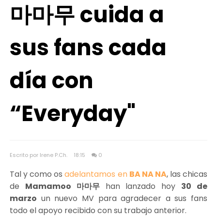
마마무 cuida a
sus fans cada
día con
“Everyday"
Escrito por Irene P.Ch.
18:15
0
Tal y como os
adelantamos en
BA NA NA
, las chicas
de
Mamamoo 마마무
han lanzado hoy
30 de
marzo
un nuevo MV para agradecer a sus fans
todo el apoyo recibido con su trabajo anterior.