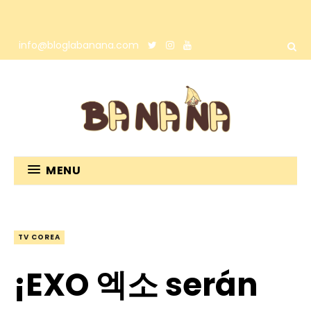
info@bloglabanana.com
MENU
TV COREA
¡EXO 엑소 serán