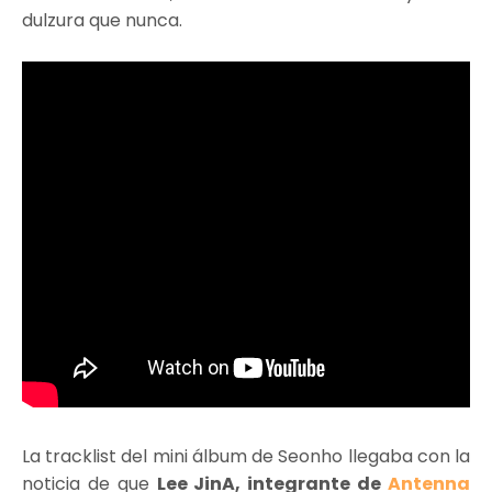
dulzura que nunca.
La tracklist del mini álbum de Seonho llegaba con la
noticia de que
Lee JinA, integrante de
Antenna