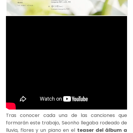
Tras conocer cada una de las canciones que
formarán este trabajo, Seonho llegaba rodeado de
lluvia, flores y un piano en el
teaser del álbum a