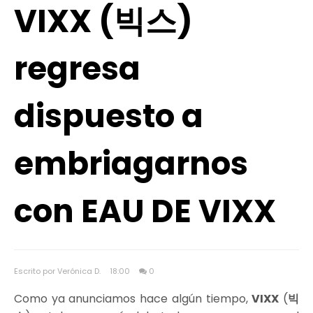
VIXX (빅스)
regresa
dispuesto a
embriagarnos
con EAU DE VIXX
Escrito por Verónica D.
18:00
0
Como ya anunciamos hace algún tiempo,
VIXX
(
빅