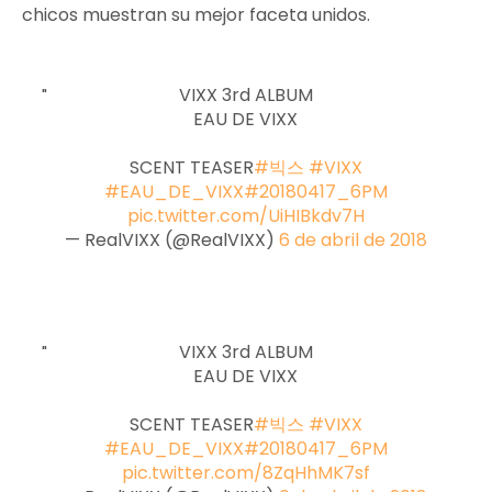
chicos muestran su mejor faceta unidos.
VIXX 3rd ALBUM
EAU DE VIXX
SCENT TEASER
#빅스
#VIXX
#EAU_DE_VIXX
#20180417_6PM
pic.twitter.com/UiHIBkdv7H
— RealVIXX (@RealVIXX)
6 de abril de 2018
VIXX 3rd ALBUM
EAU DE VIXX
SCENT TEASER
#빅스
#VIXX
#EAU_DE_VIXX
#20180417_6PM
pic.twitter.com/8ZqHhMK7sf