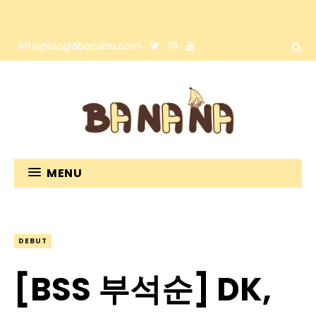
info@bloglabanana.com
MENU
DEBUT
[BSS 부석순] DK,