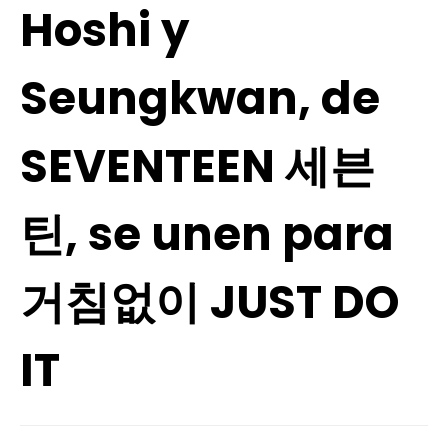
Hoshi y
Seungkwan, de
SEVENTEEN 세븐
틴, se unen para
거침없이 JUST DO
IT