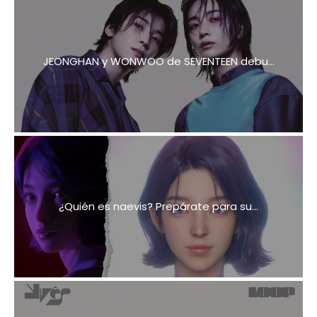
JEONGHAN y WONWOO de SEVENTEEN debu...
¿Quién es naevis? Prepárate para su...