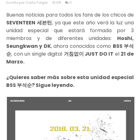
Escrito por Carla Folgar
16:08
0
Buenas noticias para todos los fans de los chicos de
SEVENTEEN 세븐틴
, ya que este año verá la luz una
unidad especial que estará formada por 3
miembros y de diferentes unidades:
Hoshi,
Seungkwan y DK
, ahora conocidos como
BSS 부석
순
, con un single digital
거침없이 JUST DO IT
el
21 de
Marzo.
¿Quieres saber más sobre esta unidad especial
BSS 부석순? Sigue leyendo.