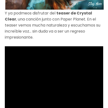
Y ya podmeos disfrutar del
teaser de Crystal
Clear
, una canción junto con Paper Planet. En el
teaser vemos mucha naturaleza y escuchamos su
increíble voz... sin duda va a ser un regreso
impresionante.