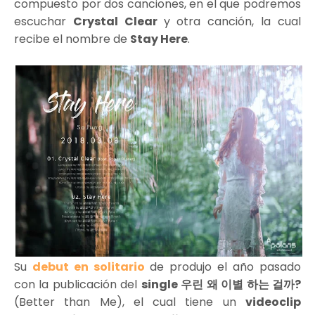
compuesto por dos canciones, en el que podremos
escuchar
Crystal Clear
y otra canción, la cual
recibe el nombre de
Stay Here
.
Su
debut en solitario
de produjo el año pasado
con la publicación del
single 우린 왜 이별 하는 걸까?
(Better than Me), el cual tiene un
videoclip