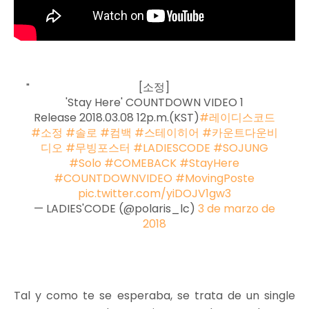
[소정]
'Stay Here' COUNTDOWN VIDEO 1
Release 2018.03.08 12p.m.(KST)
#레이디스코드
#소정
#솔로
#컴백
#스테이히어
#카운트다운비
디오
#무빙포스터
#LADIESCODE
#SOJUNG
#Solo
#COMEBACK
#StayHere
#COUNTDOWNVIDEO
#MovingPoste
pic.twitter.com/yiDOJV1gw3
— LADIES'CODE (@polaris_lc)
3 de marzo de
2018
Tal y como te se esperaba, se trata de un single