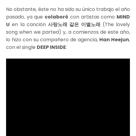
No obstante, éste no ha sido su único trabajo el año
pasado, ya que
colaboró
con artistas como
MIND
U
en la canción
사랑노래 같은 이별노래
(The lovely
song when we parted) y, a comienzos de este año,
lo hizo con su compañero de agencia,
Han Heejun
,
con el single
DEEP INSIDE
: