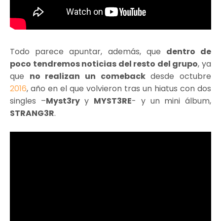
Todo parece apuntar, además, que
dentro de
poco tendremos noticias del resto del grupo
, ya
que
no realizan un comeback
desde octubre
2016
, año en el que volvieron tras un hiatus con dos
singles –
Myst3ry
y
MYST3RE
- y un mini álbum,
STRANG3R
.