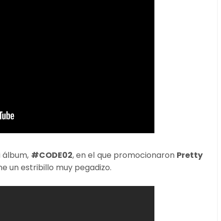
i álbum,
#CODE02
, en el que promocionaron
Pretty
ne un estribillo muy pegadizo.