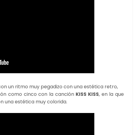
 con un ritmo muy pegadizo con una estética retro,
ión como cinco con la canción
KISS KISS
, en la que
con una estética muy colorida.