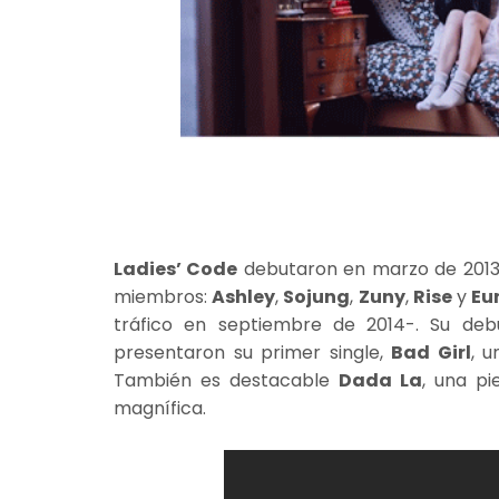
Ladies’ Code
debutaron en marzo de 2013
miembros:
Ashley
,
Sojung
,
Zuny
,
Rise
y
Eu
tráfico en septiembre de 2014-. Su de
presentaron su primer single,
Bad Girl
, 
También es destacable
Dada La
, una p
magnífica.