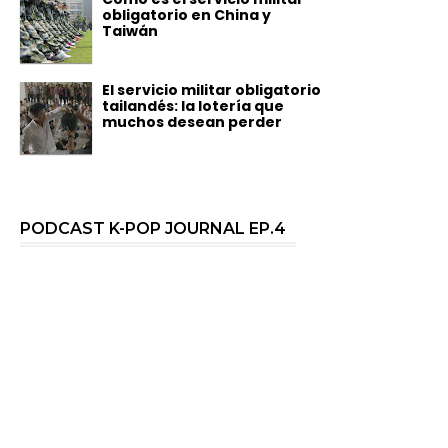
obligatorio en China y
Taiwán
El servicio militar obligatorio
tailandés: la lotería que
muchos desean perder
PODCAST K-POP JOURNAL EP.4