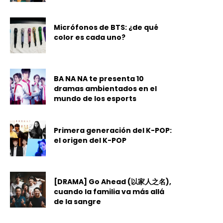
Micrófonos de BTS: ¿de qué
color es cada uno?
BA NA NA te presenta 10
dramas ambientados en el
mundo de los esports
Primera generación del K-POP:
el origen del K-POP
[DRAMA] Go Ahead (以家人之名),
cuando la familia va más allá
de la sangre