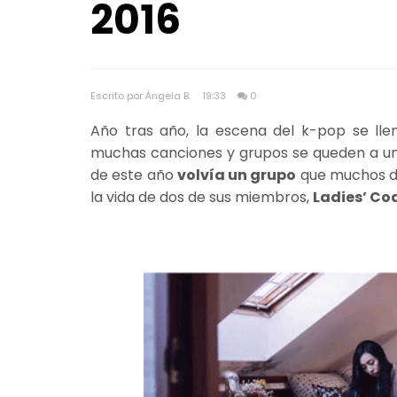
2016
Escrito por Ángela B.
19:33
0
Año tras año, la escena del k-pop se lle
muchas canciones y grupos se queden a un l
de este año
volvía un grupo
que muchos d
la vida de dos de sus miembros,
Ladies’ Co