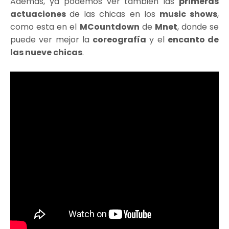
Además, ya podemos ver también las
primeras
actuaciones
de las chicas en los
music shows
,
como esta en el
MCountdown
de
Mnet
, donde se
puede ver mejor la
coreografía
y el
encanto de
las nueve chicas
.