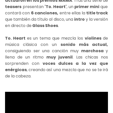
actuaron en los premios MAMA
. Tras una serie de
teasers
presentan
'To. Heart'
, un
primer mini
que
contará con
6 canciones,
entre ellas la
title track
que también da título al disco, una
intro
y la versión
en directo de
Glass Shoes
.
To. Heart
es un tema que mezcla los
violines
de
música clásica con un
sonido más actual,
consiguiendo ser una canción muy
marchosa
y
llena de un ritmo
muy juvenil
. Las chicas nos
sorprenden con
voces dulces a la vez que
enérgicas
, creando así una mezcla que no se te irá
de la cabeza.