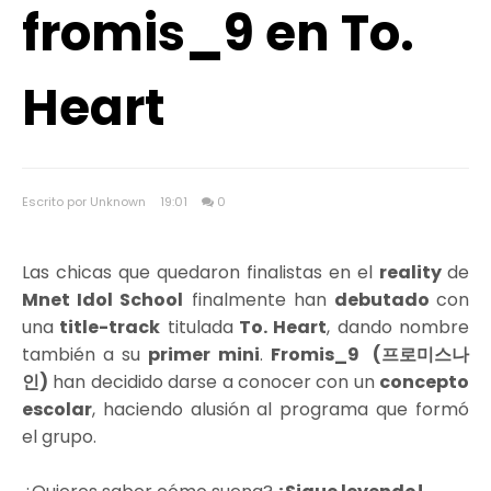
fromis_9 en To.
Heart
Escrito por Unknown
19:01
0
Las chicas que quedaron finalistas en el
reality
de
Mnet Idol School
finalmente han
debutado
con
una
title-track
titulada
To. Heart
, dando nombre
también a su
primer mini
.
Fromis_9 (프로미스나
인)
han decidido darse a conocer con un
concepto
escolar
, haciendo alusión al programa que formó
el grupo.