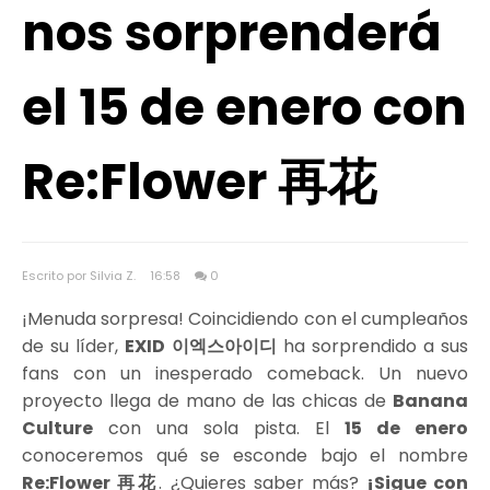
nos sorprenderá
el 15 de enero con
Re:Flower 再花
Escrito por Silvia Z.
16:58
0
¡Menuda sorpresa! Coincidiendo con el cumpleaños
de su líder,
EXID 이엑스아이디
ha sorprendido a sus
fans con un inesperado comeback. Un nuevo
proyecto llega de mano de las chicas de
Banana
Culture
con una sola pista. El
15 de enero
conoceremos qué se esconde bajo el nombre
Re:Flower
再花
. ¿Quieres saber más?
¡Sigue con