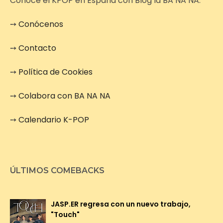
Conoce el KPOP en España con Blog la BA NA NA.
➙
Conócenos
➙
Contacto
➙
Política de Cookies
➙
Colabora con BA NA NA
➙
Calendario K-POP
ÚLTIMOS COMEBACKS
JASP.ER regresa con un nuevo trabajo,
"Touch"