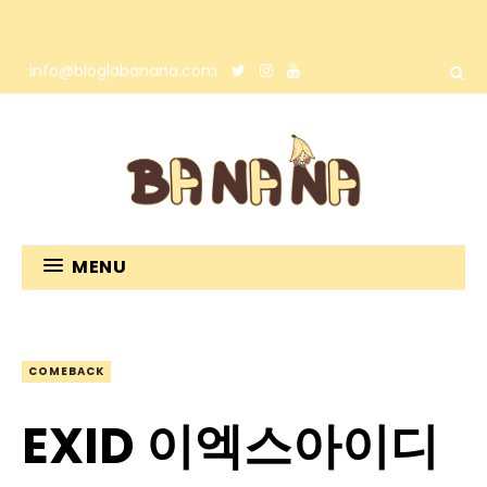
info@bloglabanana.com
MENU
COMEBACK
EXID 이엑스아이디