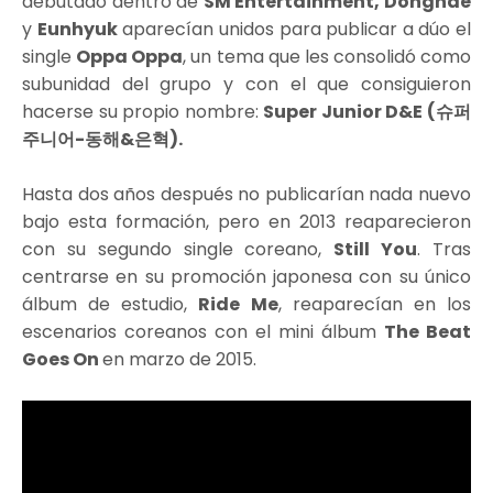
debutado dentro de
SM Entertainment, Donghae
y
Eunhyuk
aparecían unidos para publicar a dúo el
single
Oppa Oppa
, un tema que les consolidó como
subunidad del grupo y con el que consiguieron
hacerse su propio nombre:
Super Junior D&E (슈퍼
주니어-동해&은혁).
Hasta dos años después no publicarían nada nuevo
bajo esta formación, pero en 2013 reaparecieron
con su segundo single coreano,
Still You
. Tras
centrarse en su promoción japonesa con su único
álbum de estudio,
Ride Me
, reaparecían en los
escenarios coreanos con el mini álbum
The Beat
Goes On
en marzo de 2015.