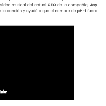
vídeo musical del actual
CEO
de la compañía,
Jay
e la canción y ayudó a que el nombre de
pH-1
fuera