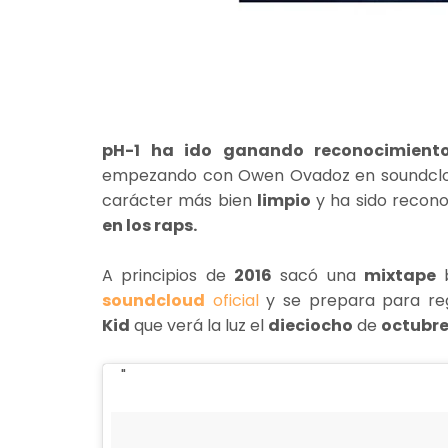
pH-1
ha ido ganando reconocimien
empezando con Owen Ovadoz en soundcl
carácter más bien
limpio
y ha sido recono
en los raps.
A principios de
2016
sacó una
mixtape
b
soundcloud
oficial
y se prepara para re
Kid
que verá la luz el
dieciocho
de
octubr