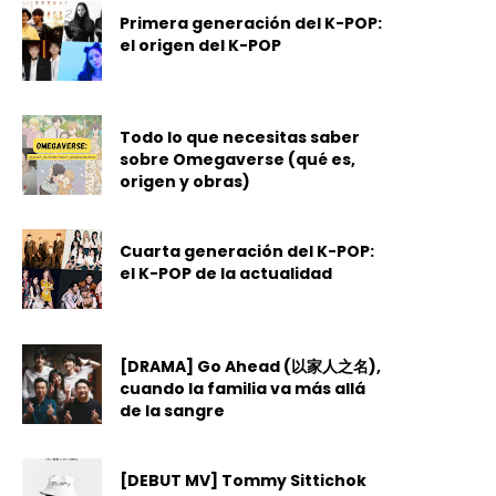
Primera generación del K-POP:
el origen del K-POP
Todo lo que necesitas saber
sobre Omegaverse (qué es,
origen y obras)
Cuarta generación del K-POP:
el K-POP de la actualidad
[DRAMA] Go Ahead (以家人之名),
cuando la familia va más allá
de la sangre
[DEBUT MV] Tommy Sittichok