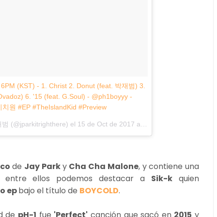
 6PM (KST) - 1. Christ 2. Donut (feat. 박재범) 3.
vadoz) 6. '15 (feat. G.Soul) - @ph1boyyy -
 #EP #TheIslandKid #Preview
 (@jparkitrighthere) el
15 de Oct de 2017 a la(s) 2:37 PDT
ico
de
Jay Park
y
Cha Cha Malone
, y contiene una
as, entre ellos podemos destacar a
Sik-k
quien
o ep
bajo el título de
BOYCOLD
.
ad de
pH-1
fue
'Perfect'
canción que sacó en
2015
y