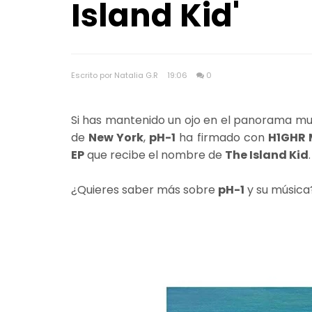
Island Kid'
Escrito por Natalia G.R
19:06
0
Si has mantenido un ojo en el panorama mu
de
New York
,
pH-1
ha firmado con
H1GHR 
EP
que recibe el nombre de
The Island Kid
.
¿Quieres saber más sobre
pH-1
y su músic