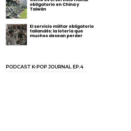
obligatorio en China y
Taiwán
El servicio militar obligatorio
tailandés: la lotería que
muchos desean perder
PODCAST K-POP JOURNAL EP.4