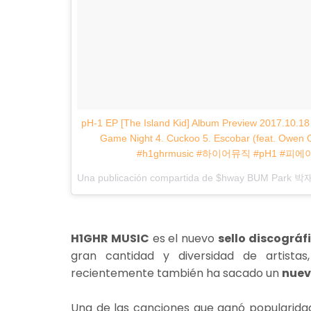
pH-1 EP [The Island Kid] Album Preview 2017.10.18
Game Night 4. Cuckoo 5. Escobar (feat. Owen O
#h1ghrmusic #하이어뮤직 #pH1 #피에이치원
Una publicación compartida de $hway BUM Park 박재범
H1GHR MUSIC
es el nuevo
sello discográf
gran cantidad y diversidad de artist
recientemente también ha sacado un
nuev
Una de las canciones que ganó popularid