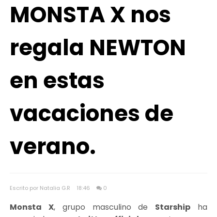
MONSTA X nos
regala NEWTON
en estas
vacaciones de
verano.
Escrito por Natalia G.R
18:46
0
Monsta X
, grupo masculino de
Starship
ha