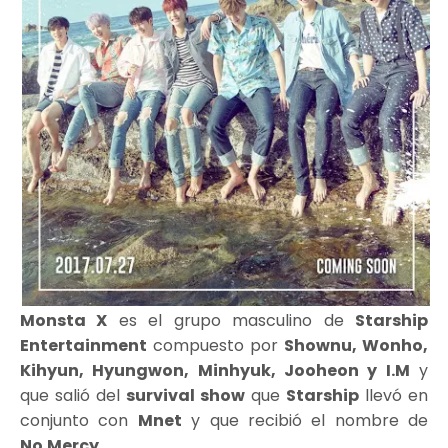
Monsta X
es el grupo masculino de
Starship
Entertainment
compuesto por
Shownu, Wonho,
Kihyun, Hyungwon, Minhyuk, Jooheon y I.M
y
que salió del
survival show
que
Starship
llevó en
conjunto con
Mnet
y que recibió el nombre de
No.Mercy
.