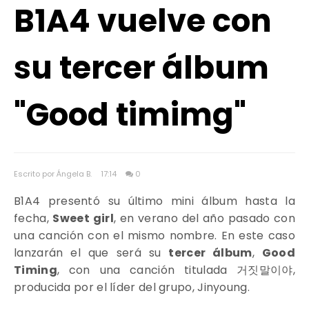
B1A4 vuelve con
su tercer álbum
"Good timimg"
Escrito por Ángela B.
17:14
0
B1A4 presentó su último mini álbum hasta la
fecha,
Sweet girl
, en verano del año pasado con
una canción con el mismo nombre. En este caso
lanzarán el que será su
tercer álbum
,
Good
Timing
, con una canción titulada
거짓말이야
,
producida por el líder del grupo, Jinyoung.