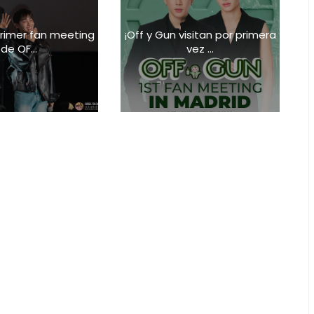
 primer fan meeting
¡Off y Gun visitan por primera
de OF...
vez ...