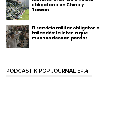
obligatorio en China y
Taiwán
El servicio militar obligatorio
tailandés: la lotería que
muchos desean perder
PODCAST K-POP JOURNAL EP.4