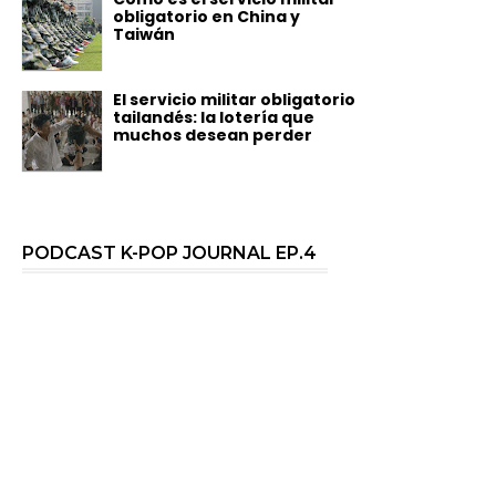
obligatorio en China y
Taiwán
El servicio militar obligatorio
tailandés: la lotería que
muchos desean perder
PODCAST K-POP JOURNAL EP.4