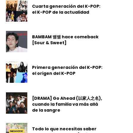
Cuarta generación del K-POP:
el K-POP de la actualidad
BAMBAM 뱀뱀 hace comeback
[Sour & Sweet]
Primera generación del K-POP:
el origen del K-POP
[DRAMA] Go Ahead (以家人之名),
cuando la familia va más allá
de la sangre
Todo lo que necesitas saber