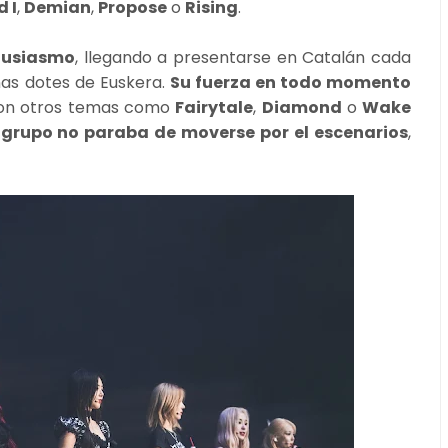
 I
,
Demian
,
Propose
o
Rising
.
tusiasmo
, llegando a presentarse en Catalán cada
ñas dotes de Euskera.
Su fuerza en todo momento
con otros temas como
Fairytale
,
Diamond
o
Wake
 grupo no paraba de moverse por el escenarios
,