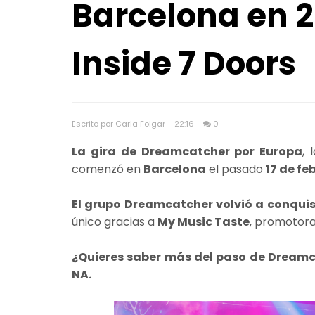
Barcelona en 
Inside 7 Doors
Escrito por Carla Folgar
22:16
0
La gira de Dreamcatcher por Europa
, 
comenzó en
Barcelona
el pasado
17 de fe
El grupo Dreamcatcher volvió a conqui
único gracias a
My Music Taste
, promotora
¿Quieres saber más del paso de Dreamc
NA.