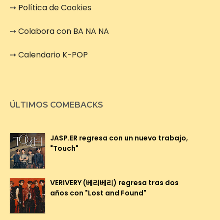
➙
Política de Cookies
➙
Colabora con BA NA NA
➙
Calendario K-POP
ÚLTIMOS COMEBACKS
JASP.ER regresa con un nuevo trabajo,
"Touch"
VERIVERY (베리베리) regresa tras dos
años con "Lost and Found"