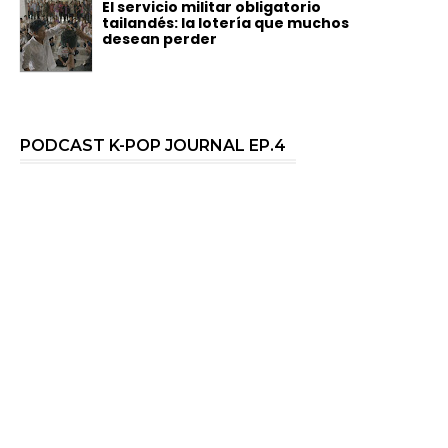
El servicio militar obligatorio
tailandés: la lotería que muchos
desean perder
PODCAST K-POP JOURNAL EP.4