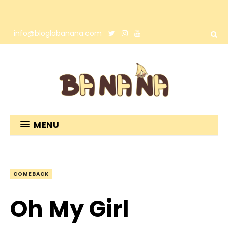
info@bloglabanana.com
MENU
COMEBACK
Oh My Girl