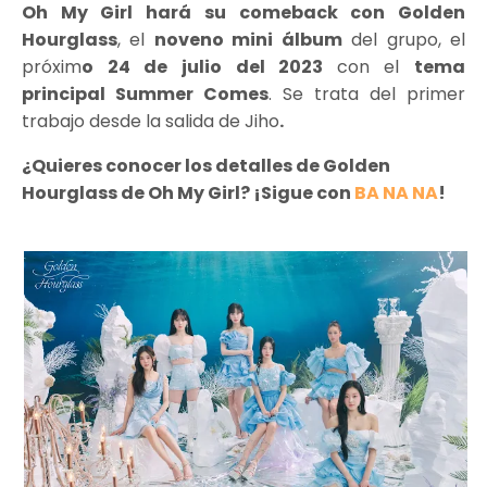
Oh My Girl hará su comeback con Golden
Hourglass
, el
noveno mini álbum
del grupo, el
próxim
o 24 de julio del 2023
con el
tema
principal Summer Comes
. Se trata del primer
trabajo desde la salida de Jiho
.
¿Quieres conocer los detalles de
Golden
Hourglass
de Oh My Girl? ¡Sigue con
BA NA NA
!