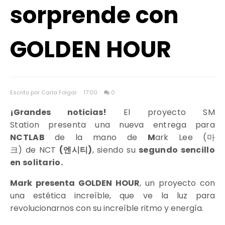
sorprende con
GOLDEN HOUR
Escrito por Carla Folgar
17:00
0
¡Grandes noticias!
El proyecto
SM
Station
presenta una nueva entrega para
NCTLAB
de la mano de
M
ark Lee (
마
크
)
de
NCT
(엔시티)
, siendo su
segundo sencillo
en solitario.
Mark presenta GOLDEN HOUR
, un proyecto con
una estética increíble, que ve la luz para
revolucionarnos con su increíble ritmo y energía.