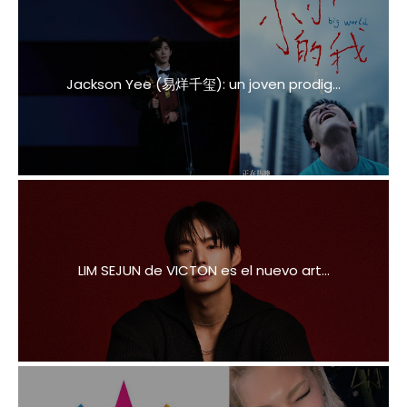
Jackson Yee (易烊千玺): un joven prodig...
LIM SEJUN de VICTON es el nuevo art...