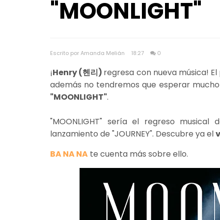
"MOONLIGHT"
Escrito por Amanda Melián
18:27
0
¡
Henry (헨리)
regresa con nueva música! El 
además no tendremos que esperar mucho p
"MOONLIGHT"
.
"MOONLIGHT" sería el regreso musical 
lanzamiento de "JOURNEY". Descubre ya el
v
BA NA NA
te cuenta más sobre ello.