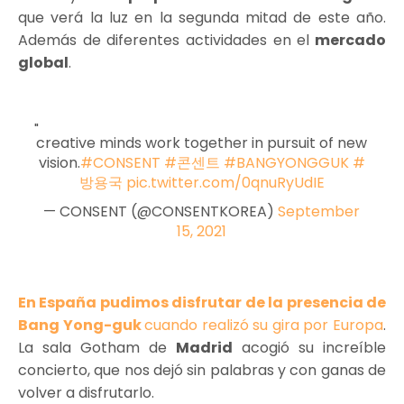
que verá la luz en la segunda mitad de este año.
Además de diferentes actividades en el
mercado
global
.
creative minds work together in pursuit of new
vision.
#CONSENT
#콘센트
#BANGYONGGUK
#
방용국
pic.twitter.com/0qnuRyUdIE
— CONSENT (@CONSENTKOREA)
September
15, 2021
En España pudimos disfrutar de la presencia de
Bang Yong-guk
cuando realizó su gira por Europa
.
La sala Gotham de
Madrid
acogió su increíble
concierto, que nos dejó sin palabras y con ganas de
volver a disfrutarlo.