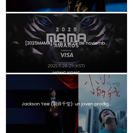
[2025MAMA] El 28 y el 29 de noviemb...
Jackson Yee (易烊千玺): un joven prodig...