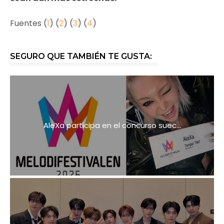
Fuentes (
1
) (
2
) (
3
) (
4
)
SEGURO QUE TAMBIÉN TE GUSTA:
AleXa participa en el concurso suec...