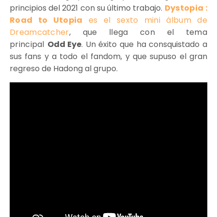
principios del 2021 con su último trabajo.
Dystopia :
Road to Utopia
es el sexto mini álbum de
Dreamcatcher
, que llega con el tema
principal
Odd Eye
. Un éxito que ha consquistado a
sus fans y a todo el fandom, y que supuso el gran
regreso de Hadong al grupo.