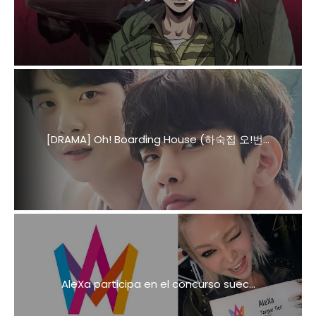
[DRAMA] Oh! Boarding House (하숙집 오!번...
AleXa participa en el concurso suec...