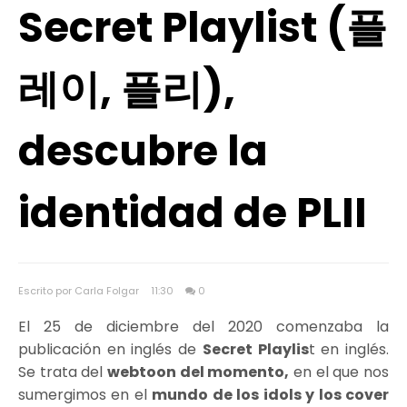
Secret Playlist (플
레이, 플리),
descubre la
identidad de PLII
Escrito por Carla Folgar
11:30
0
El 25 de diciembre del 2020 comenzaba la
publicación en inglés de
Secret Playlis
t en inglés.
Se trata del
webtoon del momento,
en el que nos
sumergimos en el
mundo de los idols y los cover