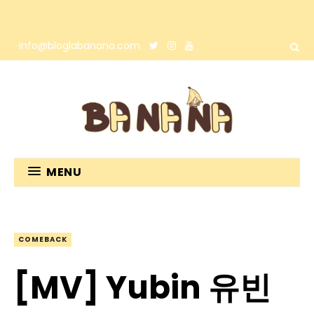
info@bloglabanana.com
MENU
COMEBACK
[MV] Yubin 유빈