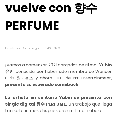
vuelve con 향수
PERFUME
Escrito por Carla Folgar
10:46
0
¡Vamos a comenzar 2021 cargados de ritmo!
Yubin
유빈
, conocida por haber sido miembro de Wonder
Girls 원더걸스 y ahora CEO de rrr Entertainment,
presenta su esperado comeback.
La artista en solitario Yubin se presenta con
single digital
향수 PERFUME,
un trabajo que llega
tan solo un mes después de su último trabajo.