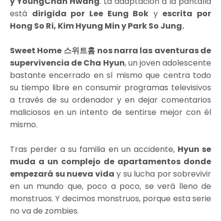
y YoungChan Hwang
. La adaptación a la pantalla
está
dirigida por Lee Eung Bok
y
escrita por
Hong So Ri, Kim Hyung Min y Park So Jung.
Sweet Home 스위트홈
nos narra las aventuras de
supervivencia de Cha Hyun
, un joven adolescente
bastante encerrado en sí mismo que centra todo
su tiempo libre en consumir programas televisivos
a través de su ordenador y en dejar comentarios
maliciosos en un intento de sentirse mejor con él
mismo.
Tras perder a su familia en un accidente,
Hyun se
muda a un complejo de apartamentos donde
empezará su nueva vida
y su lucha por sobrevivir
en un mundo que, poco a poco, se verá lleno de
monstruos. Y decimos monstruos, porque esta serie
no va de zombies.