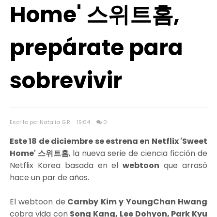
Home' 스위트홈,
prepárate para
sobrevivir
Escrito por Natalia G.R
19:04
0
Este 18 de diciembre se estrena en Netflix 'Sweet
Home' 스위트홈
, la nueva serie de ciencia ficción de
Netflix Korea basada en el
webtoon
que arrasó
hace un par de años.
El webtoon de
Carnby Kim y YoungChan Hwang
cobra vida con
Song Kang, Lee Dohyon, Park Kyu