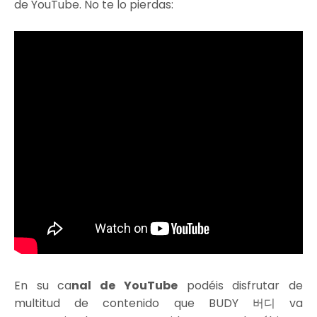
de YouTube. No te lo pierdas:
En su ca
nal de YouTube
podéis disfrutar de
multitud de contenido que BUDY 버디 va