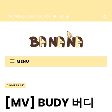
info@bloglabanana.com
MENU
COMEBACK
[MV] BUDY 버디