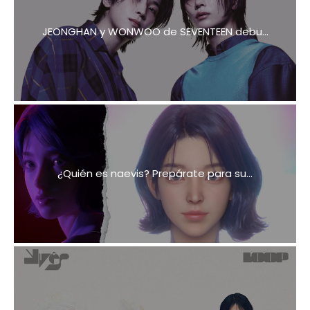
JEONGHAN y WONWOO de SEVENTEEN debu...
¿Quién es naevis? Prepárate para su...